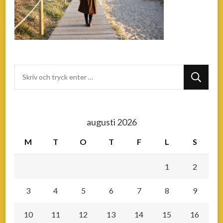
Letar
du
efter
något?
augusti 2026
M
T
O
T
F
L
S
1
2
3
4
5
6
7
8
9
10
11
12
13
14
15
16