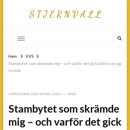
S T J E R N V A L L
Hem
VVS
Stambytet som skrämde mig – och varför det gick bättre än jag
trodde
UPPDATERAD DEN
19 MAJ, 2026
VVS
Stambytet som skrämde
mig – och varför det gick