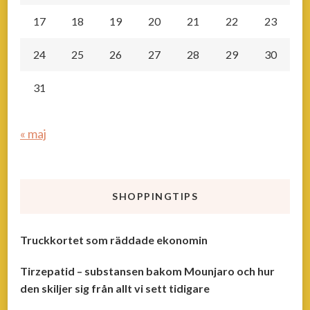
17
18
19
20
21
22
23
24
25
26
27
28
29
30
31
« maj
SHOPPINGTIPS
Truckkortet som räddade ekonomin
Tirzepatid – substansen bakom Mounjaro och hur
den skiljer sig från allt vi sett tidigare