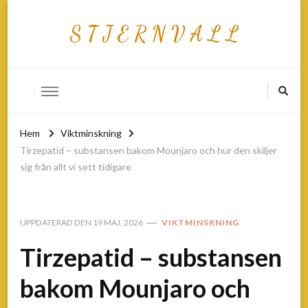
S T J E R N V A L L
Hem
Viktminskning
Tirzepatid – substansen bakom Mounjaro och hur den skiljer
sig från allt vi sett tidigare
UPPDATERAD DEN
19 MAJ, 2026
VIKTMINSKNING
Tirzepatid – substansen
bakom Mounjaro och