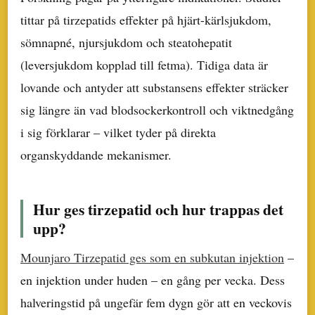
tittar på tirzepatids effekter på hjärt-kärlsjukdom,
sömnapné, njursjukdom och steatohepatit
(leversjukdom kopplad till fetma). Tidiga data är
lovande och antyder att substansens effekter sträcker
sig längre än vad blodsockerkontroll och viktnedgång
i sig förklarar – vilket tyder på direkta
organskyddande mekanismer.
Hur ges tirzepatid och hur trappas det
upp?
Mounjaro Tirzepatid ges som en subkutan injektion
–
en injektion under huden – en gång per vecka. Dess
halveringstid på ungefär fem dygn gör att en veckovis