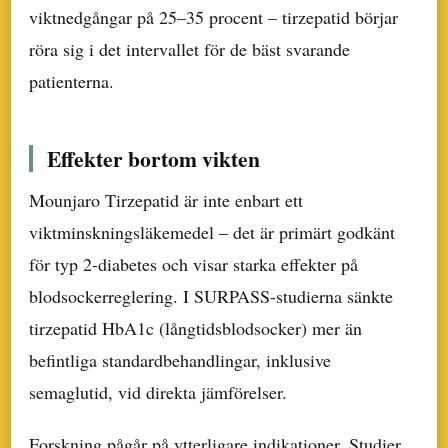
viktnedgångar på 25–35 procent – tirzepatid börjar
röra sig i det intervallet för de bäst svarande
patienterna.
Effekter bortom vikten
Mounjaro Tirzepatid är inte enbart ett
viktminskningsläkemedel – det är primärt godkänt
för typ 2-diabetes och visar starka effekter på
blodsockerreglering. I SURPASS-studierna sänkte
tirzepatid HbA1c (långtidsblodsocker) mer än
befintliga standardbehandlingar, inklusive
semaglutid, vid direkta jämförelser.
Forskning pågår på ytterligare indikationer. Studier